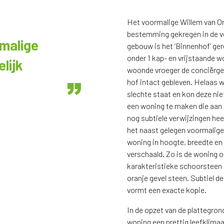
Het voormalige Willem van Or
bestemming gekregen in de v
rmalige
gebouw is het ‘Binnenhof’ ger
onder 1 kap- en vrijstaande 
lijk
woonde vroeger de conciërge e
hof intact gebleven. Helaas w
slechte staat en kon deze nie
een woning te maken die aan 
nog subtiele verwijzingen he
het naast gelegen voormalige
woning in hoogte, breedte en 
verschaald. Zo is de woning 
karakteristieke schoorsteen e
oranje gevel steen. Subtiel de
vormt een exacte kopie.
In de opzet van de plattegron
woning een prettig leefklimaa