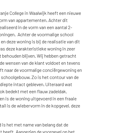
anje College in Waalwijk heeft een nieuwe
orm van appartementen. Achter dit
ealiseerd in de vorm van een aantal 2-
woningen. Achter de voormalige school
n deze woning is bij de realisatie van dit
as deze karakteristieke woning in zeer
t behouden blijven. Wij hebben getracht
de wensen van de klant voldoet en tevens
eft naar de voormalige conciërgewoning en
 schoolgebouw. Zo is het contour van de
diepte intact gebleven. Uiteraard wat
ook bedekt met een flauw zadeldak,
n is de woning uitgevoerd in een fraaie
tail is de wiebervorm in de kopgevel, deze
d is het met name van belang dat de
t heeft. Aangezien de voorgevel op het