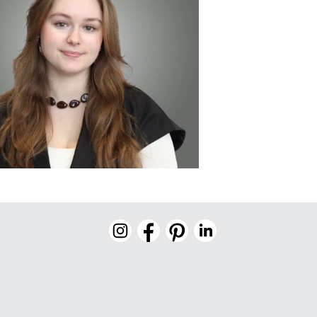
Geerts
re