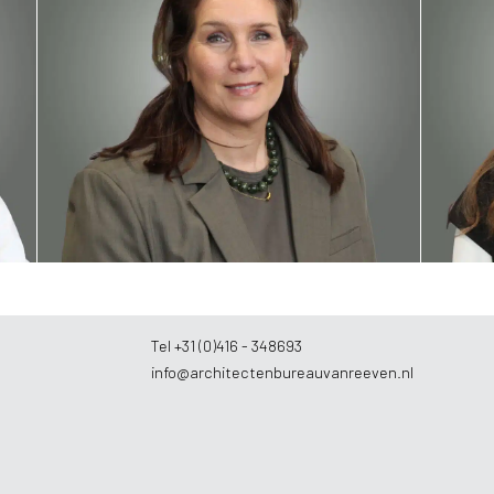
Kim Boeren
Demi 
Bureaumanager
Stagiai
Tel +31 (0)416 - 348693
info@architectenbureauvanreeven.nl