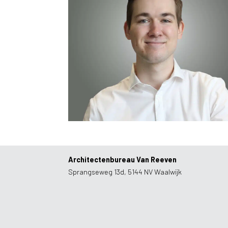
Nolan van Haaren
Assistent Ontwerper
Architectenbureau Van Reeven
Sprangseweg 13d, 5144 NV Waalwijk