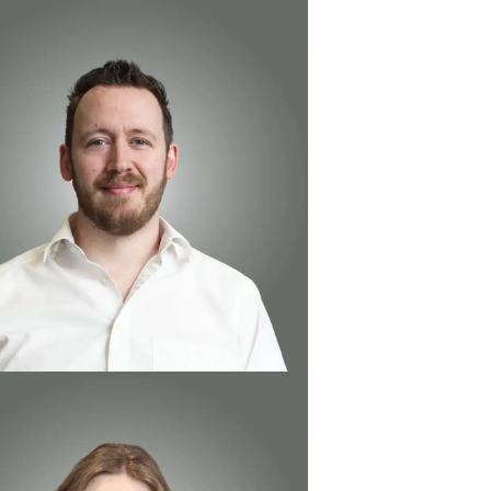
 Killaars
ndig Engineer