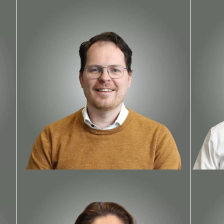
Frans Steegh
Joost
Architect & Bouwkundig Engineer
Bouwku