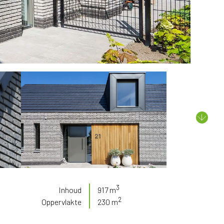
3
Inhoud
917 m
2
Oppervlakte
230 m