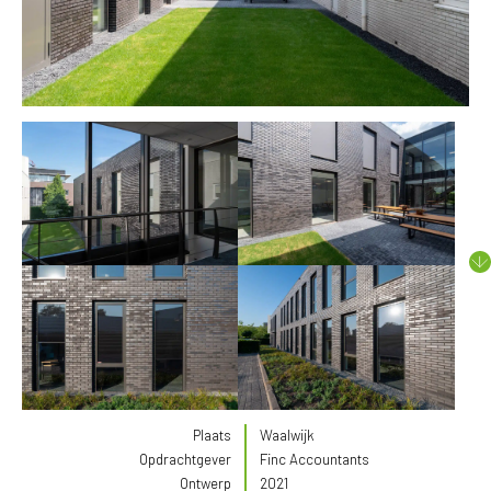
Plaats
Waalwijk
Opdrachtgever
Finc Accountants
Ontwerp
2021