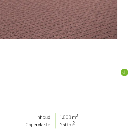
3
Inhoud
1.000 m
2
Oppervlakte
250 m