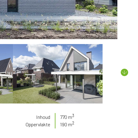
3
Inhoud
770 m
2
Oppervlakte
190 m