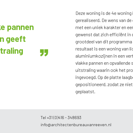
Deze woning is de 4e woning i
gerealiseerd. De wens van d
ke pannen
met een uniek karakter en ee
gewenst dat zich efficiënt 
n geeft
grootdeel van dit programma 
traling
resultaat is een woning van l
aluminiumkozijnen in een vert
vlakke pannen en opvallende 
uitstraling waarin ook het p
ingevoegd. Op de platte laa
gepositioneerd, zodat ze nie
geplaatst.
Tel +31 (0)416 - 348693
info@architectenbureauvanreeven.nl