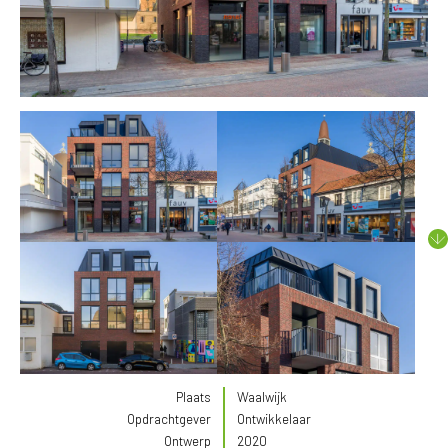
Plaats
Waalwijk
Opdrachtgever
Ontwikkelaar
Ontwerp
2020