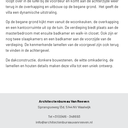
loopt over in de luifel bij de voordeur en komt aan de achterzijde weer
terug in de overkapping en uitbouw op de begane grond. Het geeft de
villa een dynamische uitstraling.
Op de begane grond kijkt men vanuit de woonkeuken, de overkapping
en een kantoorruimte uit op de tuin. De verdieping biedt plaats aan de
masterbedroom met ensuite badkamer en walk-in closet. Ook zijn er
nog twee slaapkamers en een badkamer aan de voorzijde van de
verdieping. De kenmerkende lamellen van de voorgevel zijn ook terug
te vinden in de achtergevel.
De dakconstructie, donkere bouwstenen, de witte omkadering, de
lamellen en houten details maken deze villa tot een uniek ontwerp.
Architectenbureau Van Reeven
Sprangseweg 13d, 5144 NV Waalwijk
Tel +31 (0)416 - 348693
info@architectenbureauvanreeven.nl