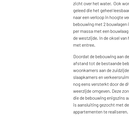
zicht over het water. Ook wo
geleed die het geheel leesbaa
naar een verloop in hoogte ve
bebouwing met 2 bouwlagen i
per massa met een bouwlaag 
de westzijde. In de oksel van
met entree.
Doordat de bebouwing aan de zu
afstand tot de bestaande be
woonkamers aan de zuidzijde 
slaapkamers en verkeersruimt
nog eens versterkt door de di
weerzijde omgeven. Deze zorg
die de bebouwing enigszins a
is aansluiting gezocht met d
appartementen te realiseren.