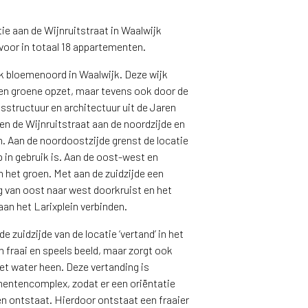
ie aan de Wijnruitstraat in Waalwijk
voor in totaal 18 appartementen.
ijk bloemenoord in Waalwijk. Deze wijk
en groene opzet, maar tevens ook door de
sstructuur en architectuur uit de Jaren
sen de Wijnruitstraat aan de noordzijde en
n. Aan de noordoostzijde grenst de locatie
 in gebruik is. Aan de oost-west en
n het groen. Met aan de zuidzijde een
ig van oost naar west doorkruist en het
an het Larixplein verbinden.
e zuidzijde van de locatie ‘vertand’ in het
en fraai en speels beeld, maar zorgt ook
het water heen. Deze vertanding is
entencomplex, zodat er een oriëntatie
en ontstaat. Hierdoor ontstaat een fraaier