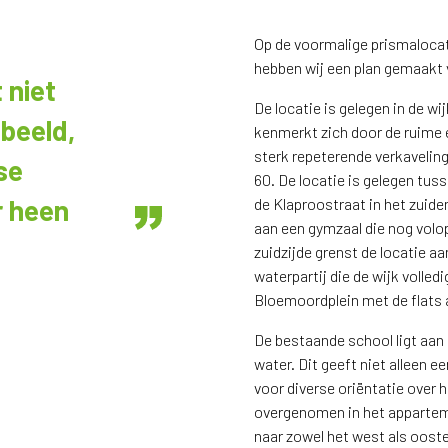
Op de voormalige prismalocat
hebben wij een plan gemaakt 
 niet
De locatie is gelegen in de w
 beeld,
kenmerkt zich door de ruime 
sterk repeterende verkaveling
se
60. De locatie is gelegen tus
r heen
de Klaproostraat in het zuide
aan een gymzaal die nog volop
zuidzijde grenst de locatie aa
waterpartij die de wijk volled
Bloemoordplein met de flats a
De bestaande school ligt aan d
water. Dit geeft niet alleen e
voor diverse oriëntatie over 
overgenomen in het appartem
naar zowel het west als oost